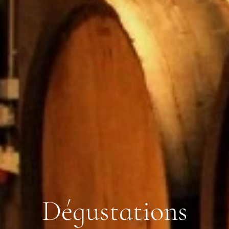
D
é
g
u
s
t
a
t
i
o
n
s