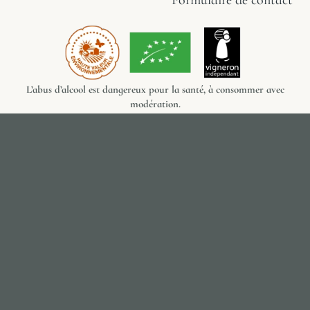
Formulaire de contact
L’abus d’alcool est dangereux pour la santé, à consommer avec
modération.