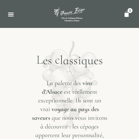
0
L
c
e
s
l
a
s
s
i
q
u
e
s
La palette des
vins
Catégorie : Les classiques
d’Alsace
est réellement
exceptionnelle. Ils sont un
vrai
voyage au pays des
saveurs
que nous vous invitons
à découvrir : les cépages
apportent leur personnalité,