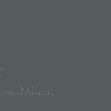
r
v
i
n
s
d
'
A
l
s
a
c
e
,