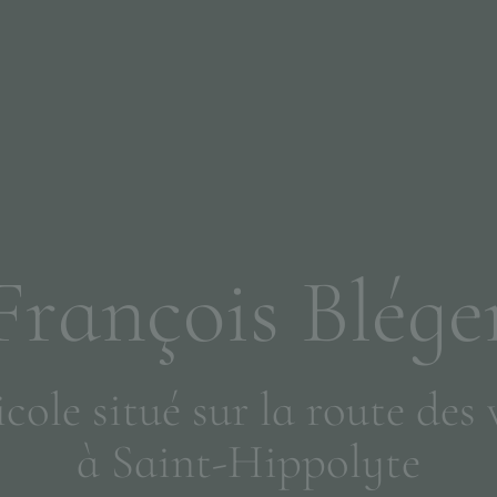
F
r
a
n
ç
o
i
s
B
l
é
g
e
i
c
o
l
e
s
i
t
u
é
s
u
r
l
a
r
o
u
t
e
d
e
s
à
S
a
i
n
t
-
H
i
p
p
o
l
y
t
e